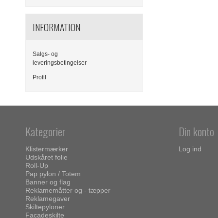
INFORMATION
Salgs- og
leveringsbetingelser
Profil
Kategorier
Din konto
Klistermærker
Log ind
Udskåret folie
Roll-Up
Pap pylon / Totem
Banner og flag
Reklamemåtter og - tæpper
Reklamegaver
Skiltepyloner
Facadeskilte