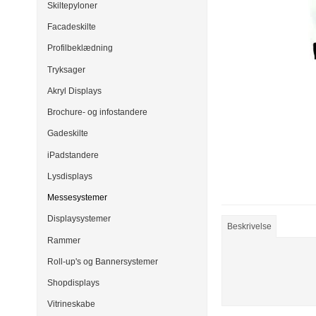
Skiltepyloner
Facadeskilte
Profilbeklædning
Tryksager
Akryl Displays
Brochure- og infostandere
Gadeskilte
iPadstandere
Lysdisplays
Messesystemer
Displaysystemer
Beskrivelse
Rammer
Roll-up's og Bannersystemer
Shopdisplays
Vitrineskabe