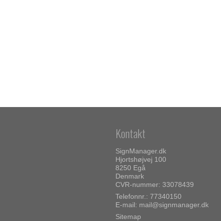
Kontakt
SignManager.dk
Hjortshøjvej 100
8250 Egå
Denmark
CVR-nummer: 33078439
Telefonnr.: 77340150
E-mail
:
mail@signmanager.dk
Sitemap