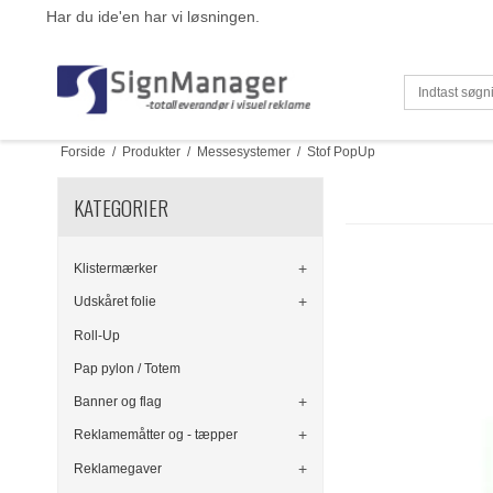
Har du ide'en har vi løsningen.
Forside
/
Produkter
/
Messesystemer
/
Stof PopUp
KATEGORIER
Klistermærker
Udskåret folie
Roll-Up
Pap pylon / Totem
Banner og flag
Reklamemåtter og - tæpper
Reklamegaver