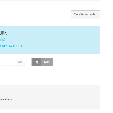
-
Se alle varianter
 DKK
oms)
enr.:
1410001
stk.
Køb
ssestand.