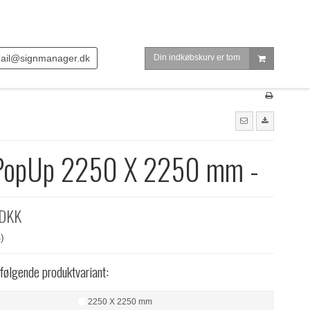
ail@signmanager.dk
Din indkøbskurv er tom
 PopUp 2250 X 2250 mm -
 DKK
)
 følgende produktvariant:
2250 X 2250 mm