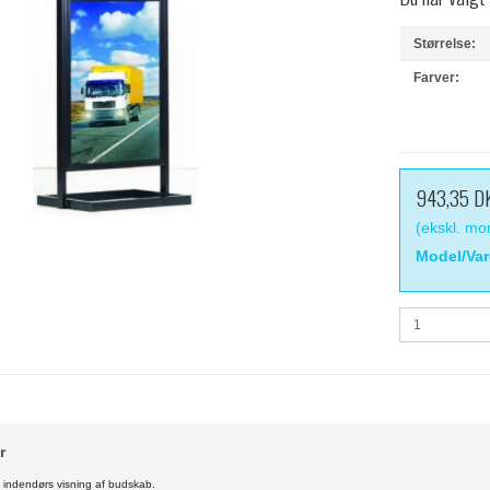
Størrelse:
Farver:
943,35 D
(ekskl. m
Model/Var
r
til indendørs visning af budskab.