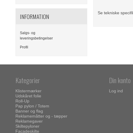
Se tekniske specifi
INFORMATION
Salgs- og
leveringsbetingelser
Profil
Kategorier
Din konto
Klistermærker
Log ind
Udskåret folie
Roll-Up
Pap pylon / Totem
Banner og flag
Reklamemåtter og - tæpper
Reklamegaver
Skiltepyloner
Facadeskilte