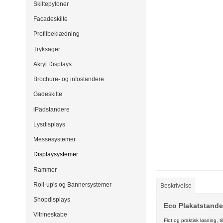
Skiltepyloner
Facadeskilte
Profilbeklædning
Tryksager
Akryl Displays
Brochure- og infostandere
Gadeskilte
iPadstandere
Lysdisplays
Messesystemer
Displaysystemer
Rammer
Roll-up's og Bannersystemer
Beskrivelse
Shopdisplays
Eco Plakatstande
Vitrineskabe
Flot og praktisk løsning, 