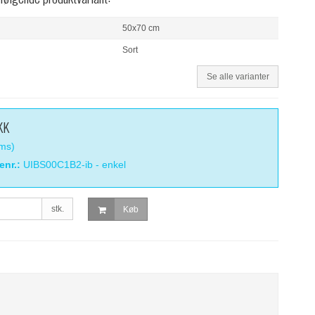
50x70 cm
Sort
Se alle varianter
KK
oms)
enr.:
UIBS00C1B2-ib - enkel
stk.
Køb