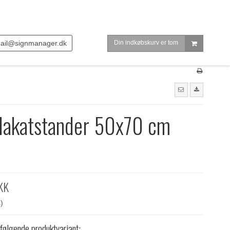
ail@signmanager.dk
Din indkøbskurv er tom
lakatstander 50x70 cm
KK
)
 følgende produktvariant: