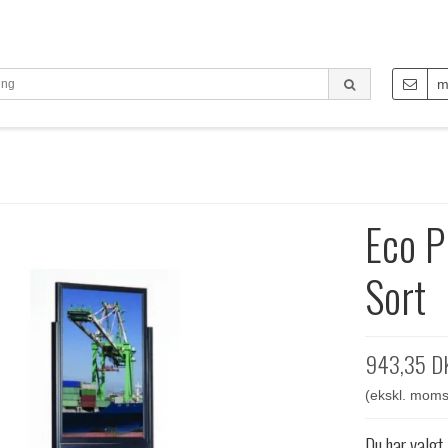
m
Eco P
Sort
943,35 D
(ekskl. moms
Du har valgt