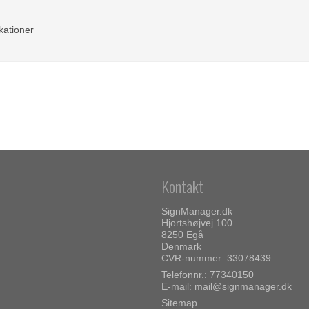
kationer
Kontakt
SignManager.dk
Hjortshøjvej 100
8250 Egå
Denmark
CVR-nummer: 33078439
Telefonnr.: 77340150
E-mail
:
mail@signmanager.dk
Sitemap