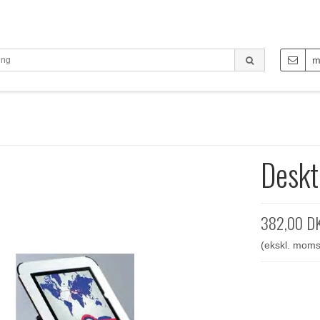
m
Desk
382,00 D
(ekskl. moms