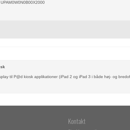
UPAM0W0N0B00X2000
osk
splay til P@d kiosk applikationer (iPad 2 og iPad 3 i både høj- og bred
Kontakt