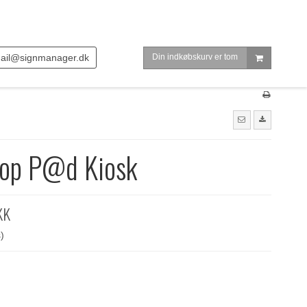
ail@signmanager.dk
Din indkøbskurv er tom
top P@d Kiosk
KK
)