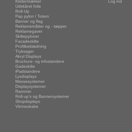
Klistermærker
Log ind
Udskåret folie
Roll-Up
Pap pylon / Totem
Banner og flag
Reklamemåtter og - tæpper
Reklamegaver
Skiltepyloner
Facadeskilte
Profilbeklædning
Tryksager
Akryl Displays
Brochure- og infostandere
Gadeskilte
iPadstandere
Lysdisplays
Messesystemer
Displaysystemer
Rammer
Roll-up's og Bannersystemer
Shopdisplays
Vitrineskabe