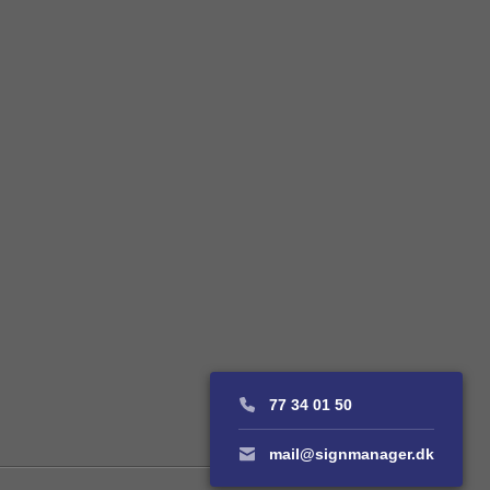
77 34 01 50
mail@signmanager.dk