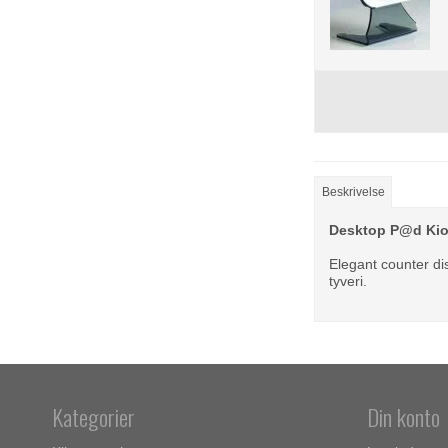
Beskrivelse
Desktop P@d Ki
Elegant counter di
tyveri.
Kategorier
Din konto