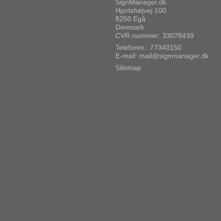
SignManager.dk
Hjortshøjvej 100
8250 Egå
Denmark
CVR-nummer: 33078439
Telefonnr.: 77340150
E-mail
:
mail@signmanager.dk
Sitemap