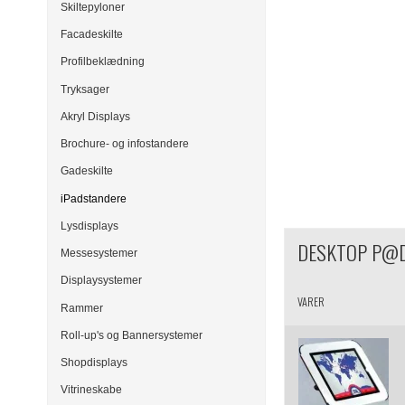
Skiltepyloner
Facadeskilte
Profilbeklædning
Tryksager
Akryl Displays
Brochure- og infostandere
Gadeskilte
iPadstandere
Lysdisplays
DESKTOP P@D
Messesystemer
Displaysystemer
VARER
Rammer
Roll-up's og Bannersystemer
Shopdisplays
Vitrineskabe