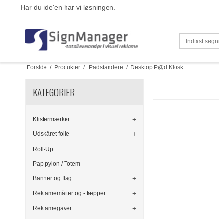
Har du ide'en har vi løsningen.
Forside
/
Produkter
/
iPadstandere
/
Desktop P@d Kiosk
KATEGORIER
Klistermærker
Udskåret folie
Roll-Up
Pap pylon / Totem
Banner og flag
Reklamemåtter og - tæpper
Reklamegaver