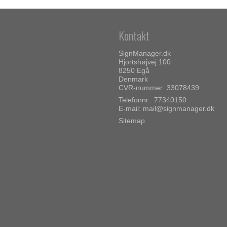
Kontakt
SignManager.dk
Hjortshøjvej 100
8250 Egå
Denmark
CVR-nummer: 33078439
Telefonnr.: 77340150
E-mail
:
mail@signmanager.dk
Sitemap