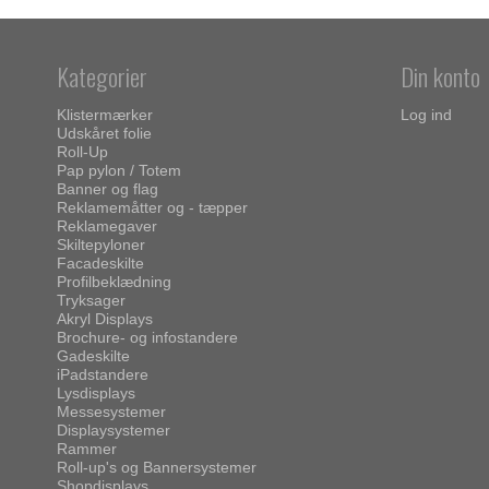
Kategorier
Din konto
Klistermærker
Log ind
Udskåret folie
Roll-Up
Pap pylon / Totem
Banner og flag
Reklamemåtter og - tæpper
Reklamegaver
Skiltepyloner
Facadeskilte
Profilbeklædning
Tryksager
Akryl Displays
Brochure- og infostandere
Gadeskilte
iPadstandere
Lysdisplays
Messesystemer
Displaysystemer
Rammer
Roll-up's og Bannersystemer
Shopdisplays