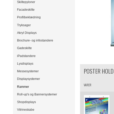
Skiltepyloner
Facadeskilte
Profilbeklædning
Tryksager
Akryl Displays
Brochure- og infostandere
Gadeskilte
iPadstandere
Lysdisplays
POSTER HOLD
Messesystemer
Displaysystemer
VARER
Rammer
Roll-up's og Bannersystemer
Shopdisplays
Vitrineskabe