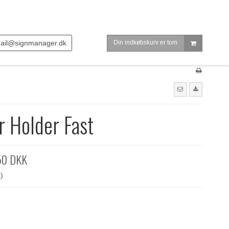
ail@signmanager.dk
Din indkøbskurv er tom
r Holder Fast
50 DKK
)