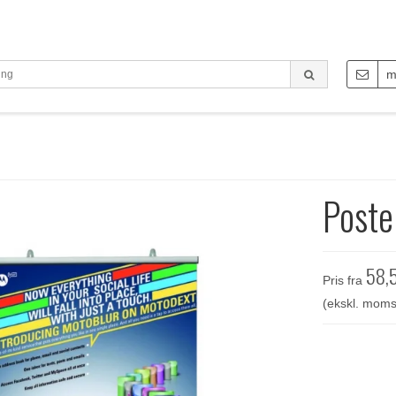
m
Poste
58,
Pris fra
(ekskl. moms