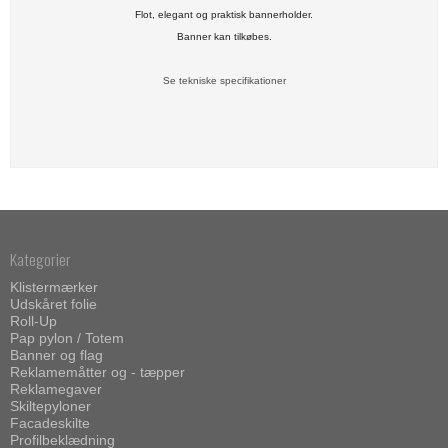
Flot, elegant og praktisk bannerholder.
Banner kan tilkøbes.
Se tekniske specifikationer
Kategorier
Klistermærker
Udskåret folie
Roll-Up
Pap pylon / Totem
Banner og flag
Reklamemåtter og - tæpper
Reklamegaver
Skiltepyloner
Facadeskilte
Profilbeklædning