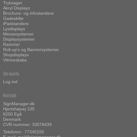
Tryksager
Akryl Displays
Brochure- og infostandere
Gadeskilte
iPadstandere
Lysdisplays
Messesystemer
Displaysystemer
Rammer
Roll-up's og Bannersystemer
Shopdisplays
Vitrineskabe
Din konto
Log ind
Kontakt
SignManager.dk
Hjortshøjvej 100
8250 Egå
Denmark
CVR-nummer: 33078439
Telefonnr.: 77340150
E-mail
:
mail@signmanager.dk