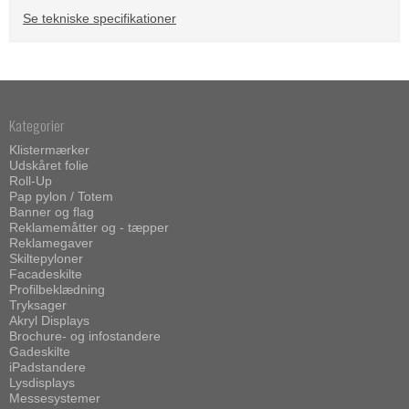
Se tekniske specifikationer
Kategorier
Klistermærker
Udskåret folie
Roll-Up
Pap pylon / Totem
Banner og flag
Reklamemåtter og - tæpper
Reklamegaver
Skiltepyloner
Facadeskilte
Profilbeklædning
Tryksager
Akryl Displays
Brochure- og infostandere
Gadeskilte
iPadstandere
Lysdisplays
Messesystemer