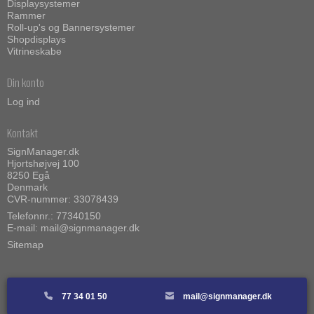
Displaysystemer
Rammer
Roll-up's og Bannersystemer
Shopdisplays
Vitrineskabe
Din konto
Log ind
Kontakt
SignManager.dk
Hjortshøjvej 100
8250 Egå
Denmark
CVR-nummer: 33078439
Telefonnr.: 77340150
E-mail
:
mail@signmanager.dk
Sitemap
77 34 01 50
mail@signmanager.dk