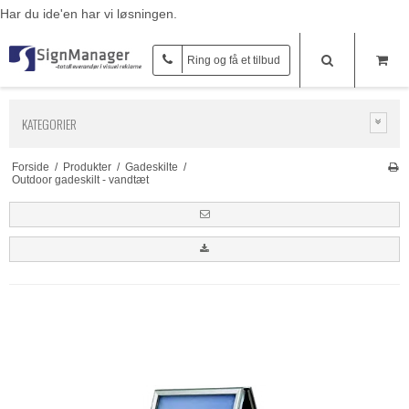
Har du ide'en har vi løsningen.
Ring og få et tilbud
KATEGORIER
Forside
/
Produkter
/
Gadeskilte
/
Outdoor gadeskilt - vandtæt