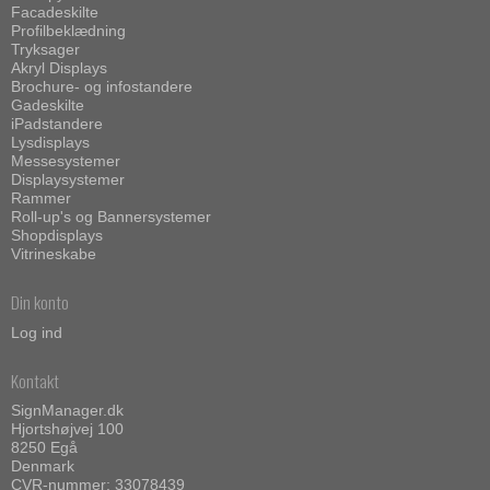
Facadeskilte
Profilbeklædning
Tryksager
Akryl Displays
Brochure- og infostandere
Gadeskilte
iPadstandere
Lysdisplays
Messesystemer
Displaysystemer
Rammer
Roll-up's og Bannersystemer
Shopdisplays
Vitrineskabe
Din konto
Log ind
Kontakt
SignManager.dk
Hjortshøjvej 100
8250 Egå
Denmark
CVR-nummer: 33078439