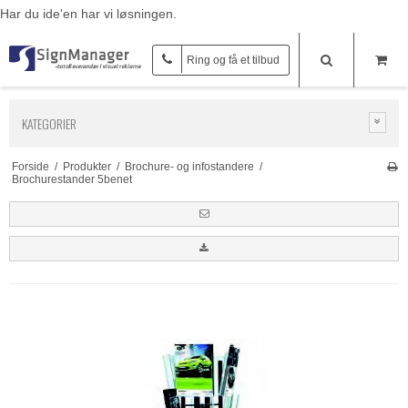
Har du ide'en har vi løsningen.
Ring og få et tilbud
KATEGORIER
Forside
/
Produkter
/
Brochure- og infostandere
/
Brochurestander 5benet