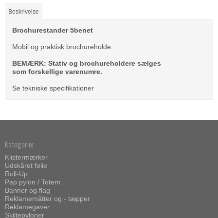
Beskrivelse
Brochurestander 5benet
Mobil og praktisk brochureholde.
BEMÆRK: Stativ og brochureholdere sælges
som forskellige varenumre.
Se tekniske specifikationer
Kategorier
Klistermærker
Udskåret folie
Roll-Up
Pap pylon / Totem
Banner og flag
Reklamemåtter og - tæpper
Reklamegaver
Skiltepyloner