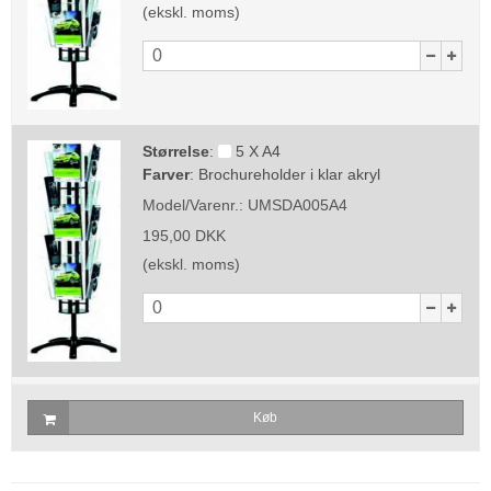
(ekskl. moms)
Størrelse
:
5 X A4
Farver
:
Brochureholder i klar akryl
Model/Varenr.:
UMSDA005A4
195,00 DKK
(ekskl. moms)
Køb