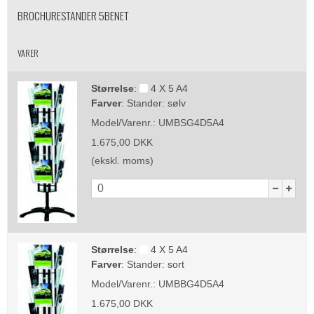
BROCHURESTANDER 5BENET
VARER
Størrelse
:
4 X 5 A4
Farver
:
Stander: sølv
Model/Varenr.:
UMBSG4D5A4
1.675,00 DKK
(ekskl. moms)
Størrelse
:
4 X 5 A4
Farver
:
Stander: sort
Model/Varenr.:
UMBBG4D5A4
1.675,00 DKK