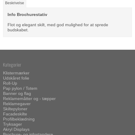
Beskrivelse
Info Brochurestativ
Flot og elegant skilt, med god mulighed for at sprede
budskabet.
Kategorier
Klistermærker
Udskåret folie
Roll-Up
Pap pylon / Totem
Banner og flag
Reklamemåtter og - tæpper
Reklamegaver
Skiltepyloner
Facadeskilte
Profilbeklædning
Tryksager
Akryl Displays
Brochure- og infostandere