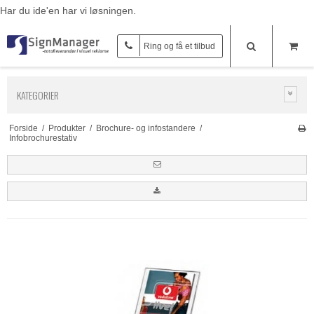
Har du ide'en har vi løsningen.
Ring og få et tilbud
KATEGORIER
Forside
/
Produkter
/
Brochure- og infostandere
/
Infobrochurestativ