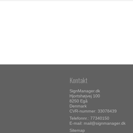
Kontakt
SignManager.dk
Hjortshøjvej 100
8250 Egå
Denmark
CVR-nummer: 33078439
Telefonnr.: 77340150
E-mail
:
mail@signmanager.dk
Sitemap