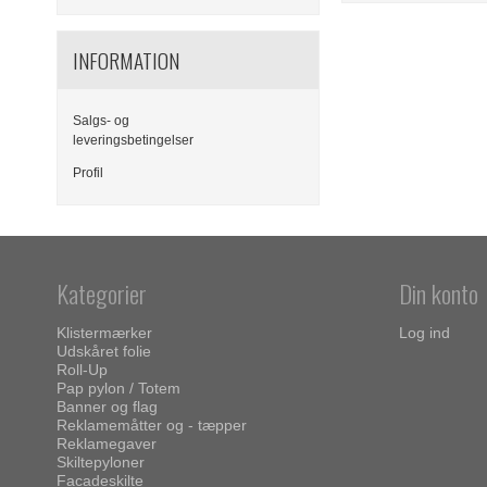
INFORMATION
Salgs- og
leveringsbetingelser
Profil
Kategorier
Din konto
Klistermærker
Log ind
Udskåret folie
Roll-Up
Pap pylon / Totem
Banner og flag
Reklamemåtter og - tæpper
Reklamegaver
Skiltepyloner
Facadeskilte