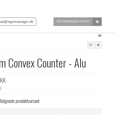
ail@signmanager.dk
Din indkøbskurv er tom
m Convex Counter - Alu
DKK
)
 følgende produktvariant:
-