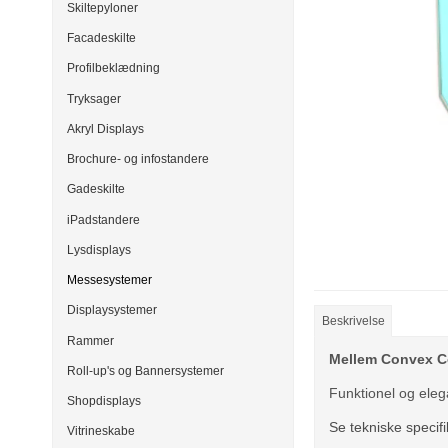
Skiltepyloner
Facadeskilte
Profilbeklædning
Tryksager
Akryl Displays
Brochure- og infostandere
Gadeskilte
iPadstandere
Lysdisplays
Messesystemer
Displaysystemer
Beskrivelse
Rammer
Mellem Convex C
Roll-up's og Bannersystemer
Funktionel og eleg
Shopdisplays
Se tekniske specifi
Vitrineskabe