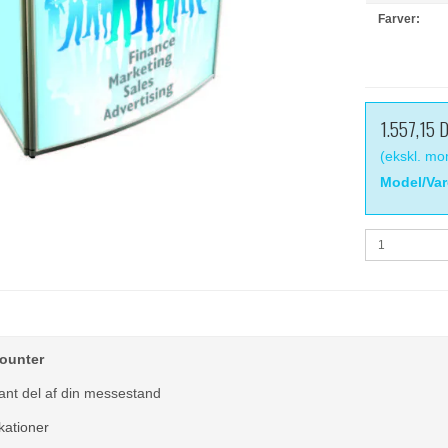
Farver:
1.557,15 
(ekskl. m
Model/Var
ounter
ant del af din messestand
kationer