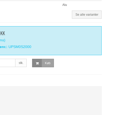
Alu
Se alle varianter
DKK
oms)
enr.:
UPSM0S2000
stk.
Køb