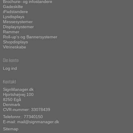
Brochure- og infostandere
Gadeskilte
iPadstandere
Lysdisplays
Messesystemer
Displaysystemer
Rammer
Roll-up's og Bannersystemer
Shopdisplays
Vitrineskabe
Din konto
Log ind
Kontakt
SignManager.dk
Hjortshøjvej 100
8250 Egå
Denmark
CVR-nummer: 33078439
Telefonnr.: 77340150
E-mail
:
mail@signmanager.dk
Sitemap