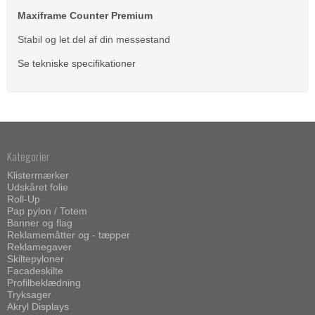
Maxiframe Counter Premium
Stabil og let del af din messestand
Se tekniske specifikationer
Kategorier
Klistermærker
Udskåret folie
Roll-Up
Pap pylon / Totem
Banner og flag
Reklamemåtter og - tæpper
Reklamegaver
Skiltepyloner
Facadeskilte
Profilbeklædning
Tryksager
Akryl Displays