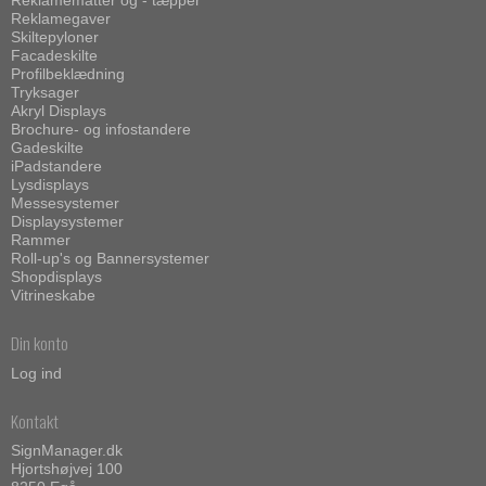
Reklamemåtter og - tæpper
Reklamegaver
Skiltepyloner
Facadeskilte
Profilbeklædning
Tryksager
Akryl Displays
Brochure- og infostandere
Gadeskilte
iPadstandere
Lysdisplays
Messesystemer
Displaysystemer
Rammer
Roll-up's og Bannersystemer
Shopdisplays
Vitrineskabe
Din konto
Log ind
Kontakt
SignManager.dk
Hjortshøjvej 100