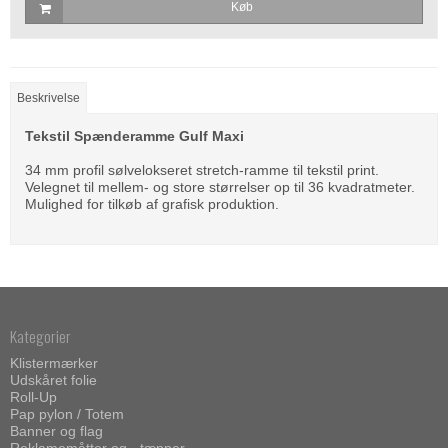
Køb
Beskrivelse
Tekstil Spænderamme Gulf Maxi
34 mm profil sølvelokseret stretch-ramme til tekstil print.
Velegnet til mellem- og store størrelser op til 36 kvadratmeter.
Mulighed for tilkøb af grafisk produktion.
Kategorier
Klistermærker
Udskåret folie
Roll-Up
Pap pylon / Totem
Banner og flag