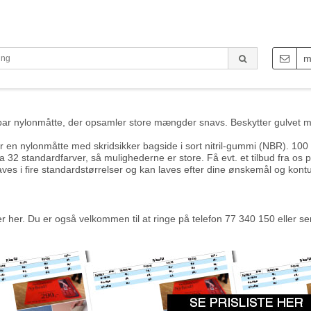
m
bar nylonmåtte, der opsamler store mængder snavs. Beskytter gulvet mo
r en nylonmåtte med skridsikker bagside i sort nitril-gummi (NBR). 10
a 32 standardfarver, så mulighederne er store. Få evt. et tilbud fra o
ves i fire standardstørrelser og kan laves efter dine ønskemål og kontur
er her.
Du er også velkommen til at ringe på telefon 77 340 150 eller
se