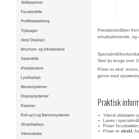
Skiltepyloner
Facadeskilte
Profilbeklædning
Presidentmåtten frem
Tryksager
smudsafvisende, og al
Akryl Displays
Brochure- og infostandere
Specialmål/kontursk
Gadeskilte
Skal du bruge over 10
iPadstandere
Priser er eksl. moms,
gerne med opsætninge
Lysdisplays
Messesystemer
Displaysystemer
Praktisk infor
Rammer
Yderst slidstærk o
Roll-up's og Bannersystemer
Laves i specialmål
Shopdisplays
Priser forudsætter
Priser er
ekskl.
fr
Vitrineskabe