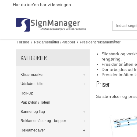
Har du ide'en har vi løsningen.
Forside
/
Reklamemåtter / -tæpper
/
President reklamemåtter
Slidstærk og vask
KATEGORIER
rengøring.
Presidentmåtten e
Der arbejdes ud fr
Presidentmåtten la
Klistermærker
Priser
Udskåret folie
Roll-Up
Se størrelser og
pris
Pap pylon / Totem
Banner og flag
Reklamemåtter og - tæpper
Reklamegaver