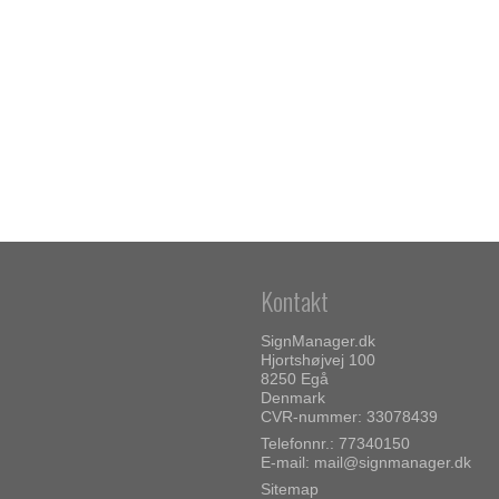
Kontakt
SignManager.dk
Hjortshøjvej 100
8250 Egå
Denmark
CVR-nummer: 33078439
Telefonnr.: 77340150
E-mail
:
mail@signmanager.dk
Sitemap