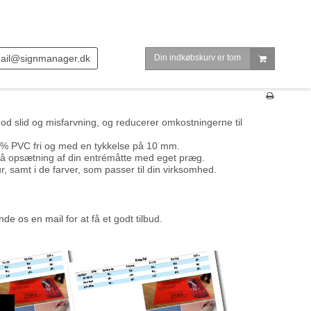
ail@signmanager.dk
Din indkøbskurv er tom
d slid og misfarvning, og reducerer omkostningerne til
0 % PVC fri og med en tykkelse på 10 mm.
s på opsætning af din entrémåtte med eget præg.
, samt i de farver, som passer til din virksomhed.
nde os en mail
for at få et godt tilbud.