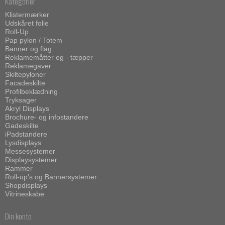
Kategorier
Klistermærker
Udskåret folie
Roll-Up
Pap pylon / Totem
Banner og flag
Reklamemåtter og - tæpper
Reklamegaver
Skiltepyloner
Facadeskilte
Profilbeklædning
Tryksager
Akryl Displays
Brochure- og infostandere
Gadeskilte
iPadstandere
Lysdisplays
Messesystemer
Displaysystemer
Rammer
Roll-up's og Bannersystemer
Shopdisplays
Vitrineskabe
Din konto